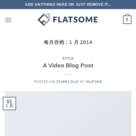
跳
ADD ANYTHING HERE OR JUST REMOVE IT...
到
内
0
容
每月存档：
1 月 2014
STYLE
A Video Blog Post
POSTED ON
2014年1月1日
BY
VILIFONE
01
1 月