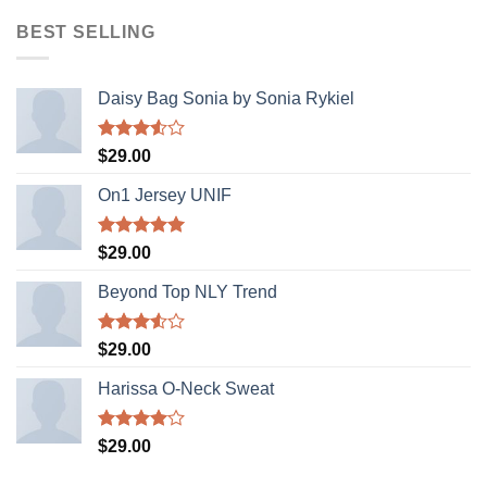
was:
is:
$321.00.
$123.00.
BEST SELLING
Daisy Bag Sonia by Sonia Rykiel
Rated
$
29.00
3.50
out
of 5
On1 Jersey UNIF
Rated
5.00
$
29.00
out of 5
Beyond Top NLY Trend
Rated
$
29.00
3.50
out
of 5
Harissa O-Neck Sweat
Rated
$
29.00
4.00
out
of 5