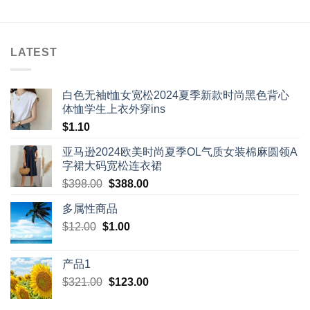
LATEST
白色无袖t恤女宽松2024夏季新款时尚黑色背心
体恤学生上衣外穿ins
$
1.10
亚马逊2024欧美时尚夏季OL气质女装棉麻圆领A
字裙大码宽松连衣裙
Original
Current
$
398.00
$
388.00
price
price
多属性商品
was:
is:
Original
Current
$
12.00
$
$398.00.
1.00
$388.00.
price
price
was:
is:
产品1
$12.00.
$1.00.
Original
Current
$
321.00
$
123.00
price
price