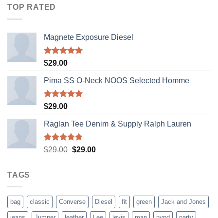
TOP RATED
Magnete Exposure Diesel
Rated
5.00
$
29.00
out of 5
Pima SS O-Neck NOOS Selected Homme
Rated
5.00
$
29.00
out of 5
Raglan Tee Denim & Supply Ralph Lauren
Rated
5.00
Original
Current
$
29.00
$
29.00
out of 5
price
price
was:
is:
TAGS
$29.00.
$29.00.
bag
classic
Converse
Diesel
fit
green
Jack and Jones
jeans
Jumper
leather
Lee
levis
man
nypd
party