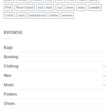
Pink
River Island
rock chick
run
shoe
stars
sweden
t-shirt
vans
washed-out
white
women
BROWSE
Bags
Booking
Clothing
Men
Music
Posters
Shoes