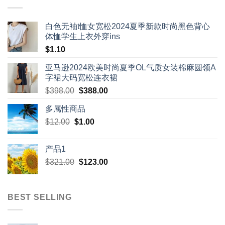
白色无袖t恤女宽松2024夏季新款时尚黑色背心
体恤学生上衣外穿ins
$
1.10
亚马逊2024欧美时尚夏季OL气质女装棉麻圆领A
字裙大码宽松连衣裙
Original
Current
$
398.00
$
388.00
price
price
多属性商品
was:
is:
Original
Current
$
12.00
$
$398.00.
1.00
$388.00.
price
price
was:
is:
产品1
$12.00.
$1.00.
Original
Current
$
321.00
$
123.00
price
price
was:
is:
$321.00.
$123.00.
BEST SELLING