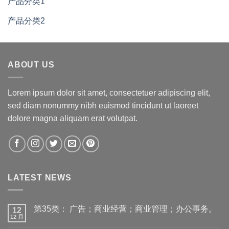
产品分类1
产品分类2
ABOUT US
Lorem ipsum dolor sit amet, consectetuer adipiscing elit,
sed diam nonummy nibh euismod tincidunt ut laoreet
dolore magna aliquam erat volutpat.
LATEST NEWS
第35类： 广告；商业经营；商业管理；办公事务。
12
12 月