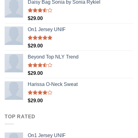
Daisy Bag Sonia by Sonia Rykiel
Rated
$
29.00
3.50
out
of 5
On1 Jersey UNIF
Rated
5.00
$
29.00
out of 5
Beyond Top NLY Trend
Rated
$
29.00
3.50
out
of 5
Harissa O-Neck Sweat
Rated
$
29.00
4.00
out
of 5
TOP RATED
On1 Jersey UNIF