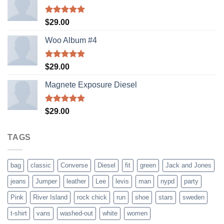
Rated
5.00
$
29.00
out of 5
Woo Album #4
Rated
5.00
$
29.00
out of 5
Magnete Exposure Diesel
Rated
5.00
$
29.00
out of 5
TAGS
bag
classic
Converse
Diesel
fit
green
Jack and Jones
jeans
Jumper
leather
Lee
levis
man
nypd
party
Pink
River Island
rock chick
run
shoe
stars
sweden
t-shirt
vans
washed-out
white
women