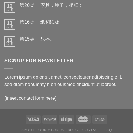
第20类： 家具，镜子，相框；
12
12 月
第16类： 纸和纸板
11
12 月
第15类： 乐器。
11
12 月
SIGNUP FOR NEWSLETTER
Lorem ipsum dolor sit amet, consectetuer adipiscing elit,
sed diam nonummy nibh euismod tincidunt ut laoreet.
(insert contact form here)
ABOUT
OUR STORES
BLOG
CONTACT
FAQ