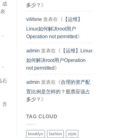
，成
多少？
》
饰表
）
vilifone
发表在《
【运维】
）
Linux如何解决root用户
1，
Operation not permitted
》
admin
发表在《
【运维】Linux
如何解决root用户Operation
6，
not permitted
》
晶石
admin
发表在《
合理的资产配
置比例是怎样的？股票应该占
土
多少？
》
，含
TAG CLOUD
brooklyn
fashion
style