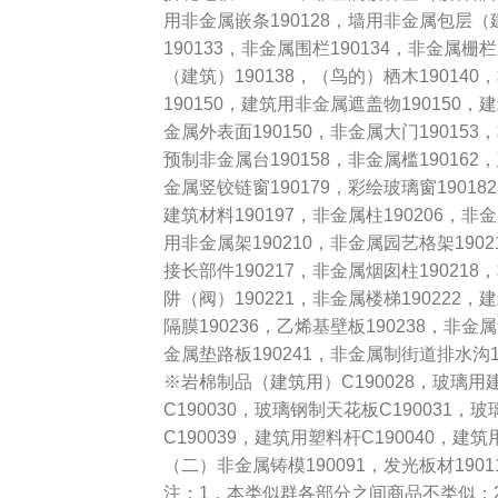
用非金属嵌条190128，墙用非金属包层（建
190133，非金属围栏190134，非金属栅
（建筑）190138，（鸟的）栖木190140
190150，建筑用非金属遮盖物190150
金属外表面190150，非金属大门190153
预制非金属台190158，非金属槛190162
金属竖铰链窗190179，彩绘玻璃窗1901
建筑材料190197，非金属柱190206，非
用非金属架190210，非金属园艺格架190
接长部件190217，非金属烟囱柱19021
阱（阀）190221，非金属楼梯190222
隔膜190236，乙烯基壁板190238，非
金属垫路板190241，非金属制街道排水沟19
※岩棉制品（建筑用）C190028，玻璃用
C190030，玻璃钢制天花板C190031，
C190039，建筑用塑料杆C190040，建筑
（二）非金属铸模190091，发光板材1901
注：1．本类似群各部分之间商品不类似；