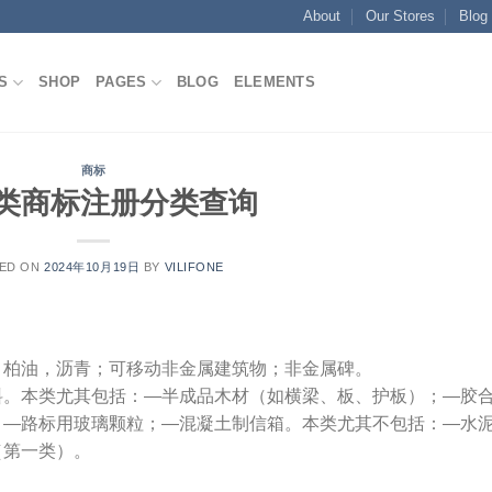
About
Our Stores
Blog
S
SHOP
PAGES
BLOG
ELEMENTS
商标
9类商标注册分类查询
ED ON
2024年10月19日
BY
VILIFONE
；柏油，沥青；可移动非金属建筑物；非金属碑。
料。本类尤其包括：—半成品木材（如横梁、板、护板）；—胶
；—路标用玻璃颗粒；—混凝土制信箱。本类尤其不包括：—水
（第一类）。