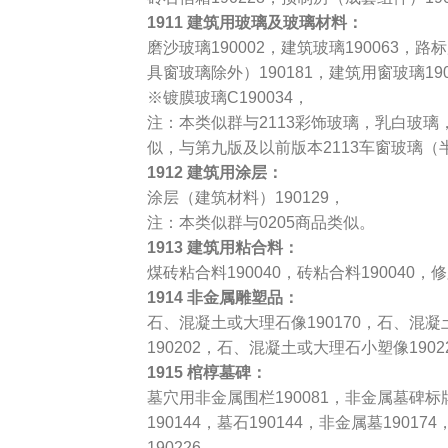
1911 建筑用玻璃及玻璃材料：
磨沙玻璃190002，建筑玻璃190063，
具窗玻璃除外）190181，建筑用窗玻璃190
※镀膜玻璃C190034，
注：本类似群与2113彩饰玻璃，乳白玻
似，与第九版及以前版本2113车窗玻璃（
1912 建筑用涂层：
涂层（建筑材料）190129，
注：本类似群与0205商品类似。
1913 建筑用粘合料：
煤砖粘合料190040，砖粘合料190040，
1914 非金属雕塑品：
石、混凝土或大理石像190170，石、混凝
190202，石、混凝土或大理石小塑像190
1915 棺椁墓碑：
墓穴用非金属围栏190081，非金属墓碑标牌
190144，墓石190144，非金属墓190
190226，