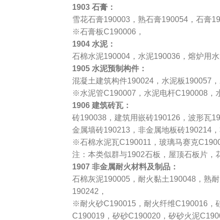
1903 石膏：
雪花石膏190003，熟石膏190054，石膏19
※石膏板C190006，
1904 水泥：
石棉水泥190004，水泥190036，熔炉用水
1905 水泥预制构件：
混凝土建筑构件190024，水泥板190057
※水泥管C190007，水泥电杆C190008，
1906 建筑砖瓦：
砖190038，建筑用嵌砖190126，波形瓦
金属墙砖190213，非金属地板砖190214，
※石棉水泥瓦C190011，玻璃马赛克C1900
注：本类似群与1902石板，屋顶石板片
1907 非金属耐火材料及制品：
石棉灰泥190005，耐火黏土190048，熟
190242，
※耐火砂C190015，耐火纤维C190016
C190019，矽砂C190020，矽砂火泥C1