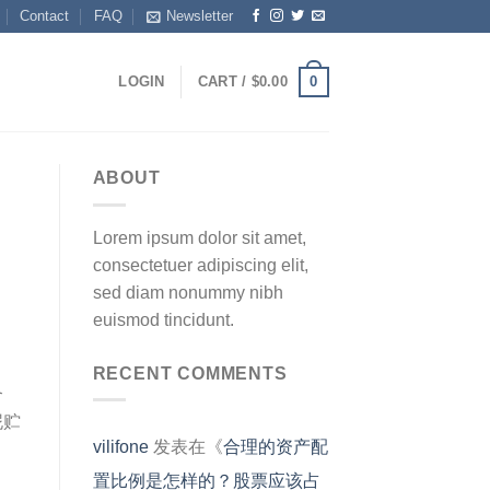
Contact
FAQ
Newsletter
0
LOGIN
CART /
$
0.00
ABOUT
Lorem ipsum dolor sit amet,
consectetuer adipiscing elit,
sed diam nonummy nibh
euismod tincidunt.
RECENT COMMENTS
合
泥贮
vilifone
发表在《
合理的资产配
置比例是怎样的？股票应该占