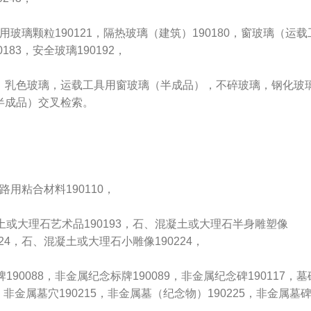
路标用玻璃颗粒190121，隔热玻璃（建筑）190180，窗玻璃（运载
183，安全玻璃190192，
璃，乳色玻璃，运载工具用窗玻璃（半成品），不碎玻璃，钢化玻
半成品）交叉检索。
修路用粘合材料190110，
土或大理石艺术品190193，石、混凝土或大理石半身雕塑像
224，石、混凝土或大理石小雕像190224，
190088，非金属纪念标牌190089，非金属纪念碑190117，墓
174，非金属墓穴190215，非金属墓（纪念物）190225，非金属墓