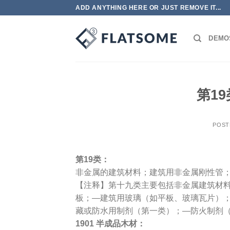
跳
ADD ANYTHING HERE OR JUST REMOVE IT...
到
内
DEMO
容
第1
POST
第19类：
非金属的建筑材料；建筑用非金属刚性管
【注释】第十九类主要包括非金属建筑材
板；—建筑用玻璃（如平板、玻璃瓦片）
藏或防水用制剂（第一类）；—防火制剂
1901 半成品木材：