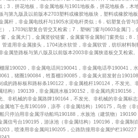
似；3．拼花地板，非金属地板与1901地板条，拼花地板条，木
板与第九版及以前版本2703塑料或橡胶地板块，塑料或橡胶地板
金属杆，非金属电线杆与1905水泥电杆类似；6．铝塑复合管与
），1703铝塑复合管交叉检索；7．塑钢门窗与0603金属门，
叶窗，金属大门，金属竖铰链窗，金属窗等金属制门窗类似；8．
，管道用非金属接头，1704浇水软管，非金属软管，纺织材料制
非金属垫路板与第八版及以前版本2003非金属狭道板交叉检索。
市棚屋190020，非金属电话间190041，非金属电话亭190041，
061，猪圈190084，牲畜棚190085，非金属火箭发射台19010
制成的路标板和路标条190122，非金属桅杆190124，不发光、
构）190139，非金属跳水板190152，非金属鸡房190156，
发光、非机械的非金属路牌190164，不发光、非机械的非金属标志
，非金属地下仓库190169，凉亭（非金属结构）190175，鸟舍（非
7，船只停泊用非金属浮动船坞190188，水族池（建筑物）190190
金属信号台190195，游泳池（非金属结构）190196，非金属制
0203，喷漆用非金属间190205，公路防撞用非金属护栏190227
243，