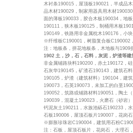
木衬条190015，屋顶板190021，半成品木
品木材190029，制家用器具用木材19003
面的薄板190033，胶合木板190034，地板
190111，狭木板190125，制桶用木板19
190149，铁路用非金属枕木190176，小
※纤维板C190001，树脂复合板C190002
注：地板条，拼花地板条，木地板与190
1902 土，沙，石，石料，灰泥，炉渣等
非金属铺路块料190200，赤土190172，
石灰华190145，矿渣石190143，建筑石料
190105，炉渣（建筑材料）190104，建筑
190073，石英190073，未加工的白垩190
190052，筑路或铺路材料190051，陶土（
190039，混凝土190023，火磨石（砂岩）
钙泥灰土190211，水族池砾石190233，水
石板190006，屋顶石板片190007，花岗石1
※膨胀珍珠岩C190004，建筑用石粉C190
注：石板，屋顶石板片，花岗石，大理石，