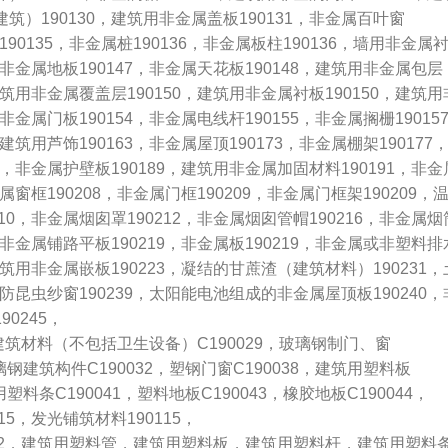
筑）190130，建筑用非金属盖板190131，非金属百叶窗
栏190135，非金属桩190136，非金属板柱190136，墙用非金属
，非金属地板190147，非金属天花板190148，建筑用非金属包层
，建筑用非金属覆盖层190150，建筑用非金属衬板190150，建筑用
，非金属门板190154，非金属电线杆190155，非金属搁栅19015
，建筑用芦饰190163，非金属屋顶190173，非金属棚架190177
82，非金属护壁板190189，建筑用非金属加固材料190191，非金
金属窗框190208，非金属门框190209，非金属门框架190209，
210，非金属烟囱罩190212，非金属烟囱管帽190216，非金属烟
8，非金属铺路平板190219，非金属板190219，非金属或非塑料排
，建筑用非金属嵌板190223，凝结的甘蔗渣（建筑材料）190231，
金属防昆虫纱窗190239，太阳能电池组成的非金属屋顶板190240，
0245，
建筑材料（不包括卫生设备）C190029，玻璃钢制门、窗
玻璃钢建筑构件C190032，塑钢门窗C190038，建筑用塑料板
用塑料条C190041，塑料地板C190043，橡胶地板C190044，
15，发光铺筑材料190115，
2．建筑用塑料管，建筑用塑料板，建筑用塑料杆，建筑用塑料