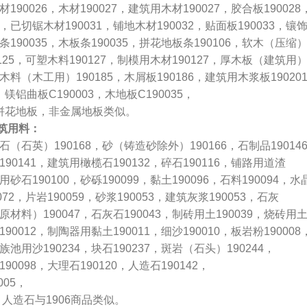
材190026，木材190027，建筑用木材190027，胶合板190028
0，已切锯木材190031，铺地木材190032，贴面板190033，镶
条190035，木板条190035，拼花地板条190106，软木（压缩
0125，可塑木料190127，制模用木材190127，厚木板（建筑用
块木料（木工用）190185，木屑板190186，建筑用木浆板19020
，镁铝曲板C190003，木地板C190035，
9拼花地板，非金属地板类似。
建筑用料：
硅石（石英）190168，砂（铸造砂除外）190166，石制品19014
190141，建筑用橄榄石190132，碎石190116，铺路用道渣
用砂石190100，砂砾190099，黏土190096，石料190094，水
072，片岩190059，砂浆190053，建筑灰浆190053，石灰
原材料）190047，石灰石190043，制砖用土190039，烧砖用
190012，制陶器用黏土190011，细沙190010，板岩粉190008
族池用沙190234，块石190237，斑岩（石头）190244，
90098，大理石190120，人造石190142，
005，
人造石与1906商品类似。