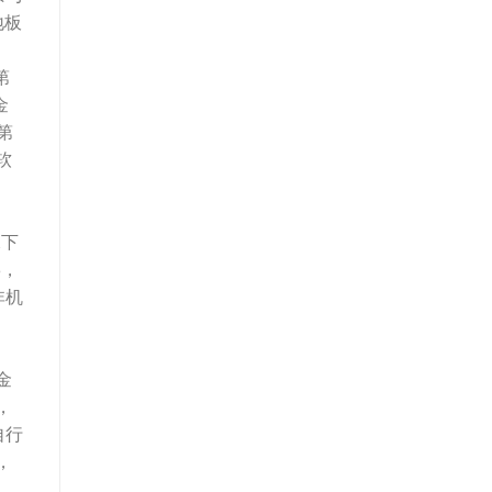
地板
第
金
第
软
水下
8，
非机
金
，
自行
，