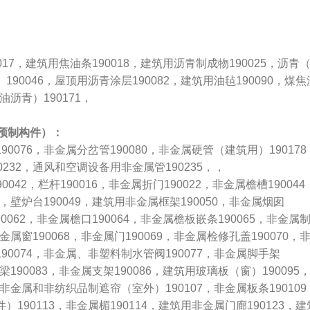
90017，建筑用焦油条190018，建筑用沥青制成物190025，沥青
190046，屋顶用沥青涂层190082，建筑用油毡190090，煤焦
油沥青）190171，
泥预制构件）：
90076，非金属分岔管190080，非金属硬管（建筑用）190178
0232，通风和空调设备用非金属管190235，，
042，栏杆190016，非金属折门190022，非金属檐槽190044
5，壁炉台190049，建筑用非金属框架190050，非金属烟囱
190062，非金属檐口190064，非金属檐板嵌条190065，非金属
非金属窗190068，非金属门190069，非金属检修孔盖190070，
90074，非金属、非塑料制水管阀190077，非金属脚手架
属梁190083，非金属支架190086，建筑用玻璃板（窗）190095
3，非金属和非纺织品制遮帘（室外）190107，非金属板条190109
）190113，非金属楣190114，建筑用非金属门廊190123，建