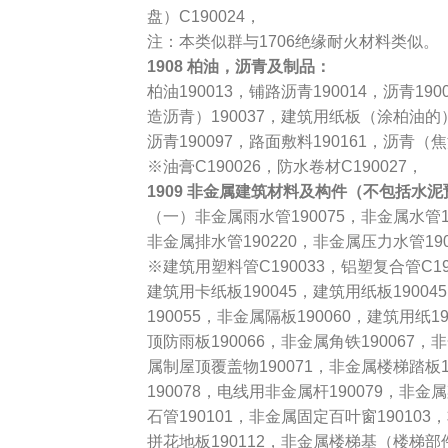
盘）C190024，
注：本类似群与1706绝缘耐火材料类似。
1908 柏油，沥青及制品：
柏油190013，铺路沥青190014，沥青1
造沥青）190037，建筑用纸板（涂柏油的）
沥青190097，路面敷料190161，沥青（焦
※油膏C190026，防水卷材C190027，
1909 非金属建筑材料及构件（不包括水
（一）非金属雨水管190075，非金属水管1
非金属排水管190220，非金属压力水管19
※建筑用塑料管C190033，铝塑复合管C190
建筑用卡纸板190045，建筑用纸板19004
190055，非金属隔板190060，建筑用纸
顶防雨板190066，非金属角铁190067，
属制屋顶覆盖物190071，非金属楼梯踏板1
190078，电线用非金属杆190079，非金
石管190101，非金属固定百叶窗19010
拼花地板190112，非金属楼梯基（楼梯部件