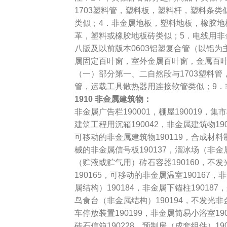
1703塑料管，塑料板，塑料杆，塑料条类
类似；4．非金属地板，塑料地板，橡胶地
革，塑料或橡胶地板砖类似；5．电线用非
八版及以前版本0603铝塑复合管（以铝为主
属固定百叶窗，室外金属百叶窗，金属百
（一）部分第一、二自然段与1703塑料管
管，运载工具散热器用连接软管类似；9．
1910 非金属建筑物：
非金属广告栏190001，棚屋190019，集
建筑工程用沉箱190042，非金属建筑物190
可移动的非金属建筑物190119，合成材料
械的非金属信号板190137，溜冰场（非金属结
（贮液或贮气用）砖石容器190160，不
190165，可移动的非金属温室190167
属结构）190184，非金属下锚柱19018
鸟食台（非金属结构）190194，不发光非
车停放装置190199，非金属简易小浴室19
砖石信箱190228，预制房（成套组件）190