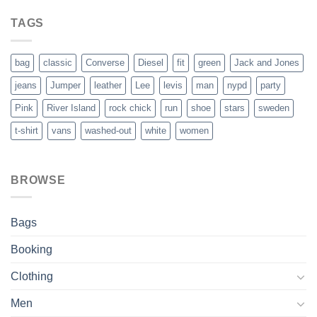
price
price
was:
is:
TAGS
$29.00.
$29.00.
bag
classic
Converse
Diesel
fit
green
Jack and Jones
jeans
Jumper
leather
Lee
levis
man
nypd
party
Pink
River Island
rock chick
run
shoe
stars
sweden
t-shirt
vans
washed-out
white
women
BROWSE
Bags
Booking
Clothing
Men