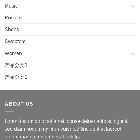
Music
Posters
Shoes
Sweaters
Women
产品分类1
产品分类2
ABOUT US
Lorem ipsum dolor sit amet, consectetuer adipiscing elit,
sed diam nonummy nibh euismod tincidunt ut laoreet
dolore magna aliquam erat volutpat.