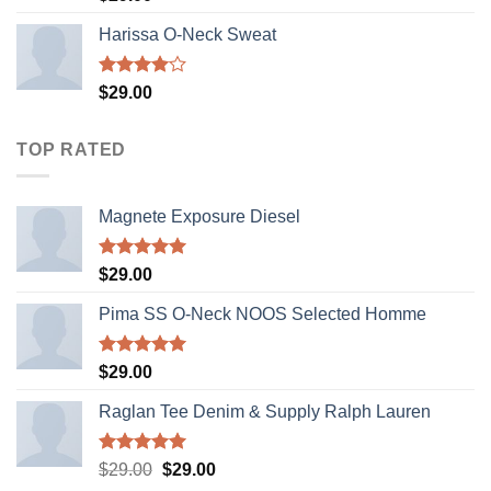
3.50
out
of 5
Harissa O-Neck Sweat
Rated
$
29.00
4.00
out
of 5
TOP RATED
Magnete Exposure Diesel
Rated
5.00
$
29.00
out of 5
Pima SS O-Neck NOOS Selected Homme
Rated
5.00
$
29.00
out of 5
Raglan Tee Denim & Supply Ralph Lauren
Rated
5.00
Original
Current
$
29.00
$
29.00
out of 5