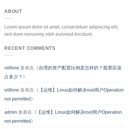
ABOUT
Lorem ipsum dolor sit amet, consectetuer adipiscing elit,
sed diam nonummy nibh euismod tincidunt.
RECENT COMMENTS
vilifone
发表在《
合理的资产配置比例是怎样的？股票应该
占多少？
》
vilifone
发表在《
【运维】Linux如何解决root用户Operation
not permitted
》
admin
发表在《
【运维】Linux如何解决root用户Operation
not permitted
》