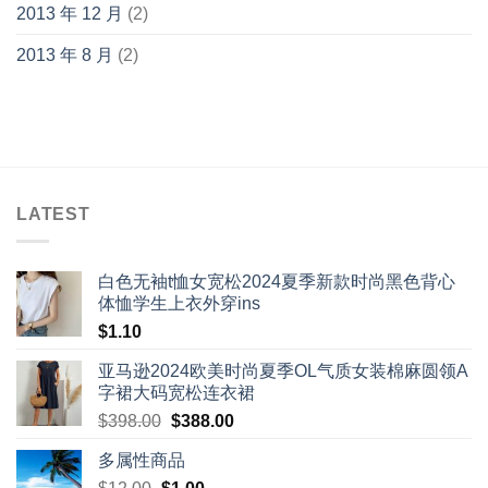
2013 年 12 月
(2)
2013 年 8 月
(2)
LATEST
白色无袖t恤女宽松2024夏季新款时尚黑色背心
体恤学生上衣外穿ins
$
1.10
亚马逊2024欧美时尚夏季OL气质女装棉麻圆领A
字裙大码宽松连衣裙
Original
Current
$
398.00
$
388.00
price
price
多属性商品
was:
is:
Original
Current