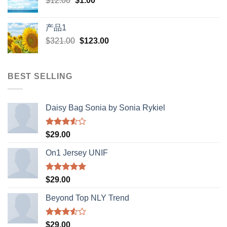
$
12.00
$
$398.00.
1.00
$388.00.
price
price
was:
is:
产品1
$12.00.
$1.00.
Original
Current
$
321.00
$
123.00
price
price
was:
is:
$321.00.
$123.00.
BEST SELLING
Daisy Bag Sonia by Sonia Rykiel
Rated
$
29.00
3.50
out
of 5
On1 Jersey UNIF
Rated
5.00
$
29.00
out of 5
Beyond Top NLY Trend
Rated
$
29.00