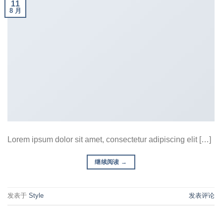
11
8 月
Lorem ipsum dolor sit amet, consectetur adipiscing elit […]
继续阅读
→
发表于
Style
发表评论