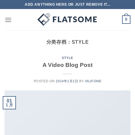
跳
ADD ANYTHING HERE OR JUST REMOVE IT...
到
内
0
容
分类存档：
STYLE
STYLE
A Video Blog Post
POSTED ON
2014年1月1日
BY
VILIFONE
01
1 月