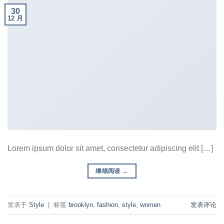
30
12 月
Lorem ipsum dolor sit amet, consectetur adipiscing elit […]
继续阅读
→
发表于
Style
|
标签
brooklyn
,
fashion
,
style
,
women
发表评论