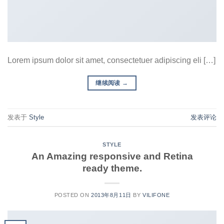
Lorem ipsum dolor sit amet, consectetuer adipiscing eli […]
继续阅读
→
发表于
Style
发表评论
STYLE
An Amazing responsive and Retina
ready theme.
POSTED ON
2013年8月11日
BY
VILIFONE