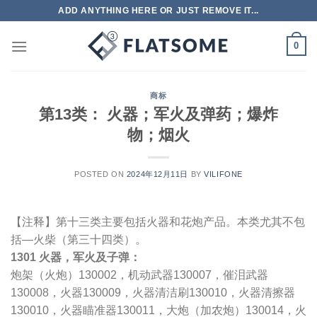
跳
ADD ANYTHING HERE OR JUST REMOVE IT...
到
内
0
容
商标
第13类： 火器；军火及弹药；爆炸
物；烟火
POSTED ON
2024年12月11日
BY
VILIFONE
【注释】第十三类主要包括火器和花炮产品。本类尤其不包
括—火柴（第三十四类）。
1301 火器，军火及子弹：
炮架（火炮）130002，机动武器130007，催泪武器
130008，火器130009，火器清洁刷130010，火器清擦器
130010，火器瞄准器130011，大炮（加农炮）130014，火