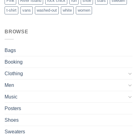
Pink
River Island
rock chick
run
shoe
stars
sweden
t-shirt
vans
washed-out
white
women
BROWSE
Bags
Booking
Clothing
Men
Music
Posters
Shoes
Sweaters