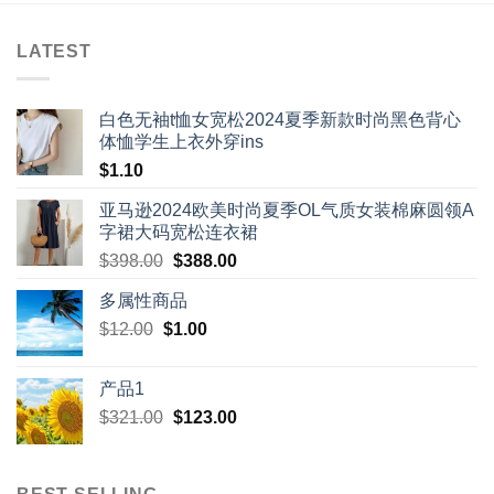
LATEST
白色无袖t恤女宽松2024夏季新款时尚黑色背心
体恤学生上衣外穿ins
$
1.10
亚马逊2024欧美时尚夏季OL气质女装棉麻圆领A
字裙大码宽松连衣裙
Original
Current
$
398.00
$
388.00
price
price
多属性商品
was:
is:
Original
Current
$
12.00
$
$398.00.
1.00
$388.00.
price
price
was:
is:
产品1
$12.00.
$1.00.
Original
Current
$
321.00
$
123.00
price
price
was:
is:
$321.00.
$123.00.