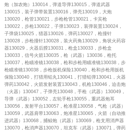
炮（加农炮）130014，弹道导弹130015，弹道武器
130015，装子弹带装置130016，弹壳130019，大炮
130020，枪管130021，步枪枪管130021，卡宾枪
130022，步枪130022，子弹130023，装弹装置130024，
子弹袋130025，猎器130026，弹药130027，枪撞针
130028，步枪撞针130028，装火药角130029，角状火药容
器130029，火器后膛130031，枪盒130033，步枪盒
130033，信号火箭130035，枪（武器）130036，枪托
130037，枪瞄准镜130038，枪和步枪用瞄准镜130038，步
枪瞄准镜130038，步枪扳机保险130040，枪和步枪用扳机
保险130040，打猎用铅丸130041，打猎铅弹130041，火器
弹药130042，火箭发射装置130043，机枪130046，迫击炮
（火器）130047，子弹壳130048，手枪（武器）130049，
导弹（武器）130052，左轮手枪130055，重武器炮耳
130056，发射平台130057，枪准星130058，气枪（武器）
130059，武器肩带130063，炮准星130065，火箭（自动推
进武器）130068，捕鲸炮（武器）130069，枪支用消声器
130070，枪消声器130070，坦克车（武器）130071，弹药