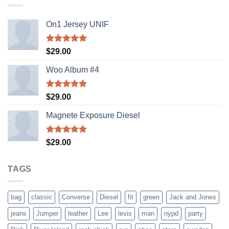
On1 Jersey UNIF
Rated
5.00
$
29.00
out of 5
Woo Album #4
Rated
5.00
$
29.00
out of 5
Magnete Exposure Diesel
Rated
5.00
$
29.00
out of 5
TAGS
bag
classic
Converse
Diesel
fit
green
Jack and Jones
jeans
Jumper
leather
Lee
levis
man
nypd
party