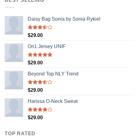
BEST SELLING
Daisy Bag Sonia by Sonia Rykiel
Rated
$
29.00
3.50
out
of 5
On1 Jersey UNIF
Rated
5.00
$
29.00
out of 5
Beyond Top NLY Trend
Rated
$
29.00
3.50
out
of 5
Harissa O-Neck Sweat
Rated
$
29.00
4.00
out
of 5
TOP RATED