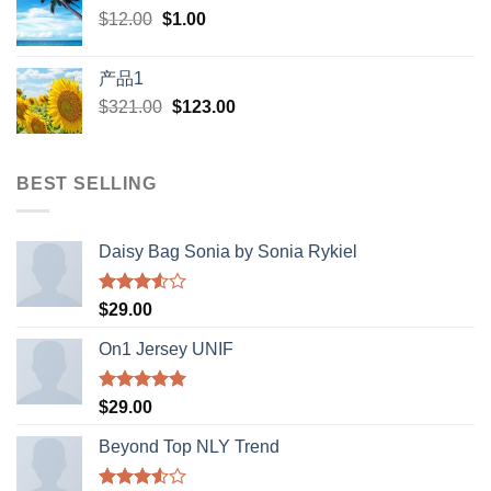
Original
Current
$
12.00
$
$398.00.
1.00
$388.00.
price
price
was:
is:
产品1
$12.00.
$1.00.
Original
Current
$
321.00
$
123.00
price
price
was:
is:
$321.00.
$123.00.
BEST SELLING
Daisy Bag Sonia by Sonia Rykiel
Rated
$
29.00
3.50
out
of 5
On1 Jersey UNIF
Rated
5.00
$
29.00
out of 5
Beyond Top NLY Trend