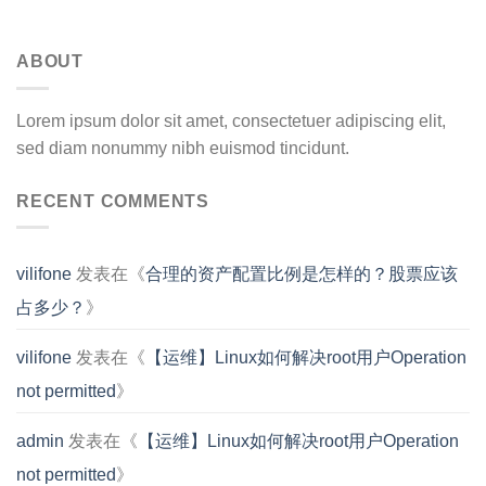
ABOUT
Lorem ipsum dolor sit amet, consectetuer adipiscing elit,
sed diam nonummy nibh euismod tincidunt.
RECENT COMMENTS
vilifone
发表在《
合理的资产配置比例是怎样的？股票应该
占多少？
》
vilifone
发表在《
【运维】Linux如何解决root用户Operation
not permitted
》
admin
发表在《
【运维】Linux如何解决root用户Operation
not permitted
》