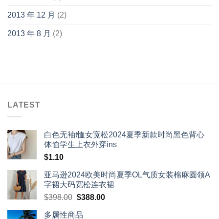
2013 年 12 月
(2)
2013 年 8 月
(2)
LATEST
白色无袖t恤女宽松2024夏季新款时尚黑色背心
体恤学生上衣外穿ins
$
1.10
亚马逊2024欧美时尚夏季OL气质女装棉麻圆领A
字裙大码宽松连衣裙
Original
Current
$
398.00
$
388.00
price
price
多属性商品
was:
is: