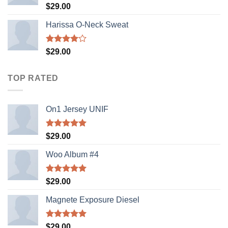
Rated
$
29.00
3.50
out
of 5
Harissa O-Neck Sweat
Rated
$
29.00
4.00
out
of 5
TOP RATED
On1 Jersey UNIF
Rated
5.00
$
29.00
out of 5
Woo Album #4
Rated
5.00
$
29.00
out of 5
Magnete Exposure Diesel
Rated
5.00
$
29.00