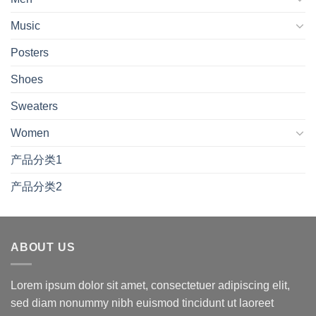
Music
Posters
Shoes
Sweaters
Women
产品分类1
产品分类2
ABOUT US
Lorem ipsum dolor sit amet, consectetuer adipiscing elit,
sed diam nonummy nibh euismod tincidunt ut laoreet