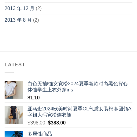
2013 年 12 月
(2)
2013 年 8 月
(2)
LATEST
白色无袖t恤女宽松2024夏季新款时尚黑色背心
体恤学生上衣外穿ins
$
1.10
亚马逊2024欧美时尚夏季OL气质女装棉麻圆领A
字裙大码宽松连衣裙
Original
Current
$
398.00
$
388.00
price
price
多属性商品
was:
is: