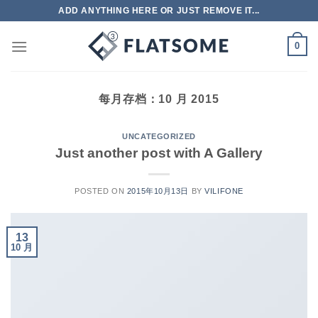
跳
ADD ANYTHING HERE OR JUST REMOVE IT...
到
内
0
容
每月存档：
10 月 2015
UNCATEGORIZED
Just another post with A Gallery
POSTED ON
2015年10月13日
BY
VILIFONE
13
10 月