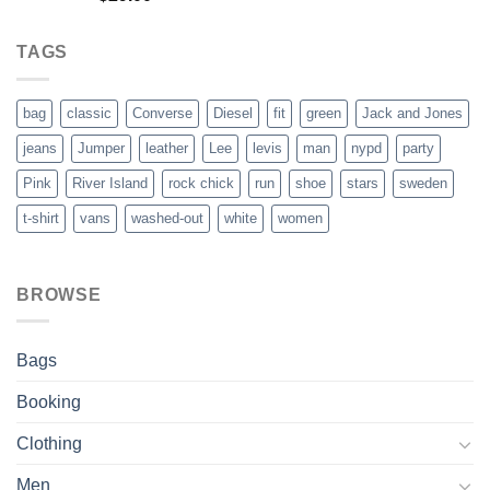
out of 5
TAGS
bag
classic
Converse
Diesel
fit
green
Jack and Jones
jeans
Jumper
leather
Lee
levis
man
nypd
party
Pink
River Island
rock chick
run
shoe
stars
sweden
t-shirt
vans
washed-out
white
women
BROWSE
Bags
Booking
Clothing
Men