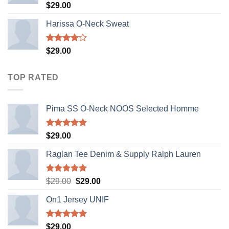
Rated
$
29.00
3.50
out
of 5
Harissa O-Neck Sweat
Rated
$
29.00
4.00
out
of 5
TOP RATED
Pima SS O-Neck NOOS Selected Homme
Rated
5.00
$
29.00
out of 5
Raglan Tee Denim & Supply Ralph Lauren
Rated
5.00
Original
Current
$
29.00
$
29.00
out of 5
price
price
On1 Jersey UNIF
was:
is:
$29.00.
$29.00.
Rated
5.00
$
29.00