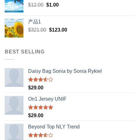
Original
Current
$
12.00
$
$398.00.
1.00
$388.00.
price
price
was:
is:
产品1
$12.00.
$1.00.
Original
Current
$
321.00
$
123.00
price
price
was:
is:
$321.00.
$123.00.
BEST SELLING
Daisy Bag Sonia by Sonia Rykiel
Rated
$
29.00
3.50
out
of 5
On1 Jersey UNIF
Rated
5.00
$
29.00
out of 5
Beyond Top NLY Trend