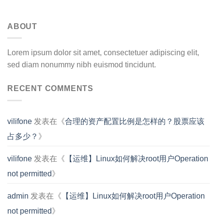
ABOUT
Lorem ipsum dolor sit amet, consectetuer adipiscing elit,
sed diam nonummy nibh euismod tincidunt.
RECENT COMMENTS
vilifone
发表在《
合理的资产配置比例是怎样的？股票应该
占多少？
》
vilifone
发表在《
【运维】Linux如何解决root用户Operation
not permitted
》
admin
发表在《
【运维】Linux如何解决root用户Operation
not permitted
》